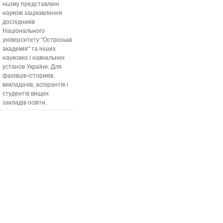
ньому представлені
наукові зацікавлення
дослідників
Національного
університету "Острозька
академія" та інших
наукових і навчальних
установ України. Для
фахівців-істориків,
викладачів, аспірантів і
студентів вищих
закладів освіти.