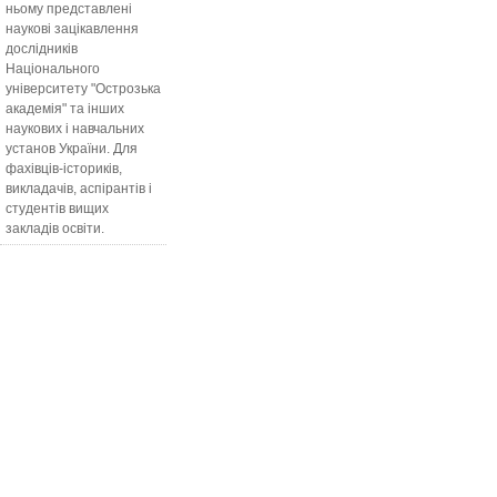
ньому представлені
наукові зацікавлення
дослідників
Національного
університету "Острозька
академія" та інших
наукових і навчальних
установ України. Для
фахівців-істориків,
викладачів, аспірантів і
студентів вищих
закладів освіти.